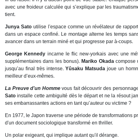
avec une froideur calculée qui s’explique par les traumatis
tient.
Junya Sato
utilise l'espace comme un révélateur de rapports
dans un espace confiné. Le montage alterne les temps sans
avancer dans un terrain miné et qui progresse par à-coups.
George Kennedy
incarne le flic new-yorkais avec une m
supplémentaires dans les bonus).
Mariko Okada
compose u
jusqu’au final très intense.
Yûsaku Matsuda
joue un homme
meilleur d’eux-mêmes.
La Preuve d'un Homme
vous fait découvrir des personnages
Sato
installe cette ambiguïté dès le départ et ne la résout ja
ses embarrassantes actions en tant qu’auteur ou victime ?
En 1977, le Japon traverse une période de transformations pro
d'un document sociologique transformé en thriller.
Un polar exigeant, qui implique autant qu'il dérange.