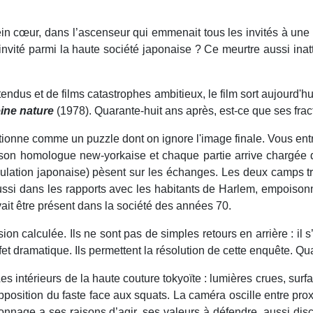
in cœur, dans l’ascenseur qui emmenait tous les invités à une 
e invité parmi la haute société japonaise ? Ce meurtre aussi ina
x tendus et de films catastrophes ambitieux, le film sort aujourd'
eine nature
(1978). Quarante-huit ans après, est-ce que ses fract
ionne comme un puzzle dont on ignore l'image finale. Vous ent
vec son homologue new-yorkaise et chaque partie arrive chargée
pulation japonaise) pèsent sur les échanges. Les deux camps tr
e aussi dans les rapports avec les habitants de Harlem, empois
evait être présent dans la société des années 70.
on calculée. Ils ne sont pas de simples retours en arrière : il 
fet dramatique. Ils permettent la résolution de cette enquête. Qua
es intérieurs de la haute couture tokyoïte : lumières crues, surfa
ition du faste face aux squats. La caméra oscille entre proxim
sonnage a ses raisons d’agir, ses valeurs à défendre, aussi dis