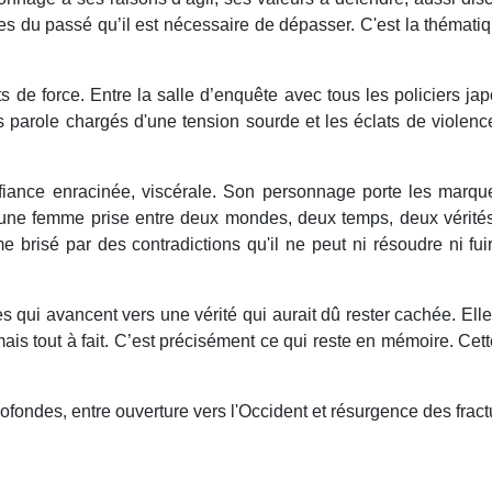
mes du passé qu’il est nécessaire de dépasser. C'est la théma
 de force. Entre la salle d’enquête avec tous les policiers ja
 parole chargés d'une tension sourde et les éclats de violenc
éfiance enracinée, viscérale. Son personnage porte les marq
ne femme prise entre deux mondes, deux temps, deux vérités :
 brisé par des contradictions qu'il ne peut ni résoudre ni fuir
 qui avancent vers une vérité qui aurait dû rester cachée. Elle d
mais tout à fait. C’est précisément ce qui reste en mémoire. Cett
fondes, entre ouverture vers l'Occident et résurgence des fractu