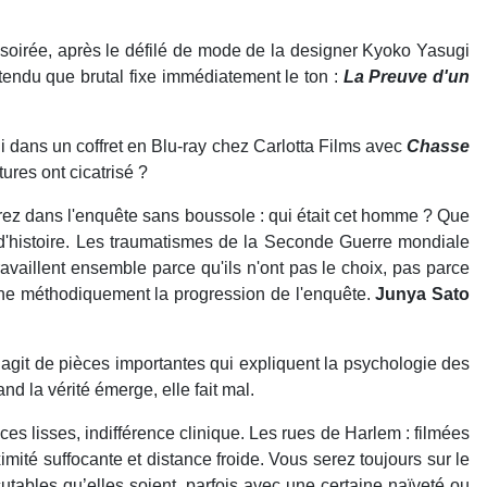
soirée, après le défilé de mode de la designer Kyoko Yasugi
ttendu que brutal fixe immédiatement le ton :
La Preuve d'un
hui dans un coffret en Blu-ray chez Carlotta Films avec
Chasse
ures ont cicatrisé ?
rez dans l'enquête sans boussole : qui était cet homme ? Que
 d'histoire. Les traumatismes de la Seconde Guerre mondiale
availlent ensemble parce qu'ils n'ont pas le choix, pas parce
onne méthodiquement la progression de l'enquête.
Junya Sato
s’agit de pièces importantes qui expliquent la psychologie des
nd la vérité émerge, elle fait mal.
ces lisses, indifférence clinique. Les rues de Harlem : filmées
ité suffocante et distance froide. Vous serez toujours sur le
cutables qu’elles soient, parfois avec une certaine naïveté ou