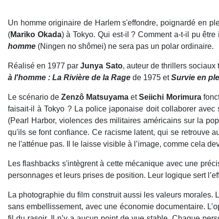
Un homme originaire de Harlem s'effondre, poignardé en ple
(
Mariko Okada
) à Tokyo. Qui est-il ? Comment a-t-il pu êtr
homme
(Ningen no shômei) ne sera pas un polar ordinaire.
Réalisé en 1977 par
Junya Sato
, auteur de thrillers sociau
à l'homme : La Rivière de la Rage
de 1975 et
Survie en pl
Le scénario de
Zenzô Matsuyama
et
Seiichi Morimura
fonct
faisait-il à Tokyo ? La police japonaise doit collaborer a
(Pearl Harbor, violences des militaires américains sur la po
qu'ils se font confiance. Ce racisme latent, qui se retrouv
ne l'atténue pas. Il le laisse visible à l’image, comme cela d
Les flashbacks s'intègrent à cette mécanique avec une précisi
personnages et leurs prises de position. Leur logique sert l’ef
La photographie du film construit aussi les valeurs morales. L
sans embellissement, avec une économie documentaire. L’oppos
fil du rasoir. Il n’y a aucun point de vue stable. Chaque per