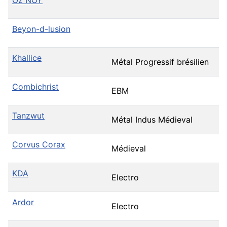
Beyon-d-lusion
Khallice
Métal Progressif brésilien
Combichrist
EBM
Tanzwut
Métal Indus Médieval
Corvus Corax
Médieval
KDA
Electro
Ardor
Electro