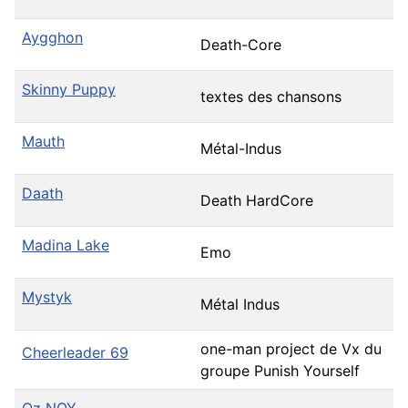
Aygghon
Death-Core
Skinny Puppy
textes des chansons
Mauth
Métal-Indus
Daath
Death HardCore
Madina Lake
Emo
Mystyk
Métal Indus
one-man project de Vx du
Cheerleader 69
groupe Punish Yourself
Oz NOY