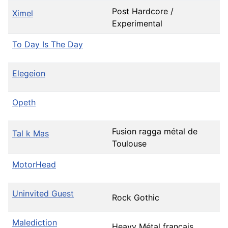
Post Hardcore /
Ximel
Experimental
To Day Is The Day
Elegeion
Opeth
Fusion ragga métal de
Tal k Mas
Toulouse
MotorHead
Uninvited Guest
Rock Gothic
Malediction
Heavy Métal français