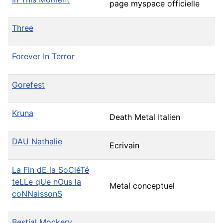
page myspace officielle
Three
Forever In Terror
Gorefest
Kruna
Death Metal Italien
DAU Nathalie
Ecrivain
La Fin dE la SoCiéTé
teLLe qUe nOus la
Metal conceptuel
coNNaissonS
Bestial Mockery