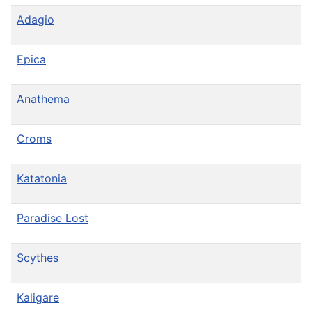
Adagio
Epica
Anathema
Croms
Katatonia
Paradise Lost
Scythes
Kaligare