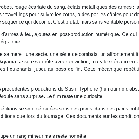
 robes, rouge écarlate du sang, éclats métalliques des armes : l
travellings pour suivre les corps, aidés par les câbles pour de 
ne séquence qui décoiffe. C'est brutal, mais sans véritable person
s d'armes à feu, ajoutés en post-production numérique. Ce qui p
régraphie.
nge sa mère : une secte, une série de combats, un affrontement 
kiyama
, assure son rôle avec conviction, mais le scénario en 
 lieutenants, jusqu’au boss de fin. Cette mécanique répétitiv
 précédentes productions de Sushi Typhone (humour noir, absurde
roule sans surprise. Le film reste une curiosité.
pétitions se sont déroulées sous des ponts, dans des parcs publ
ditions que lors du tournage. Ces documents sur les conditions
upe un rang mineur mais reste honnête.