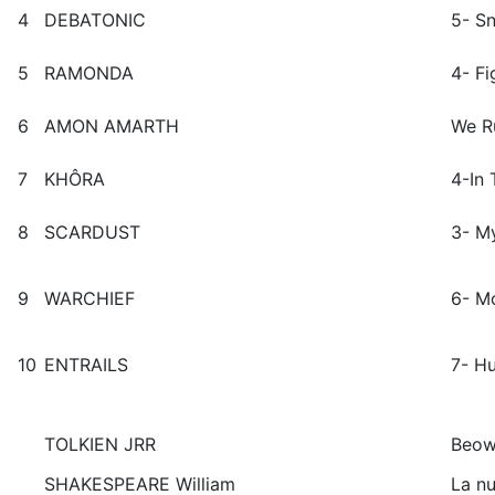
4
DEBATONIC
5- S
5
RAMONDA
4- Fi
6
AMON AMARTH
We R
7
KHÔRA
4-In
8
SCARDUST
3- M
9
WARCHIEF
6- M
10
ENTRAILS
7- H
TOLKIEN JRR
Beow
SHAKESPEARE William
La nu