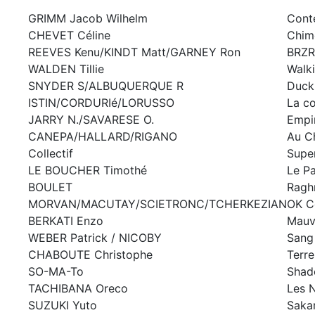
GRIMM Jacob Wilhelm
Cont
CHEVET Céline
Chim
REEVES Kenu/KINDT Matt/GARNEY Ron
BRZR
WALDEN Tillie
Walk
SNYDER S/ALBUQUERQUE R
Duck
ISTIN/CORDURIé/LORUSSO
La co
JARRY N./SAVARESE O.
Empi
CANEPA/HALLARD/RIGANO
Au Ch
Collectif
Supe
LE BOUCHER Timothé
Le Pa
BOULET
Ragh
MORVAN/MACUTAY/SCIETRONC/TCHERKEZIAN
OK C
BERKATI Enzo
Mauv
WEBER Patrick / NICOBY
Sang
CHABOUTE Christophe
Terr
SO-MA-To
Shad
TACHIBANA Oreco
Les N
SUZUKI Yuto
Saka