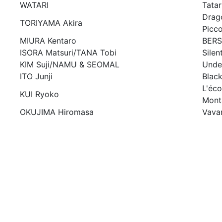
WATARI
Tatar
Drago
TORIYAMA Akira
Picco
MIURA Kentaro
BERS
ISORA Matsuri/TANA Tobi
Silen
KIM Suji/NAMU & SEOMAL
Unde
ITO Junji
Blac
L'éco
KUI Ryoko
Mont
OKUJIMA Hiromasa
Vava