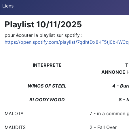
Liens
Playlist 10/11/2025
pour écouter la playlist sur spotify :
https://open.spotify.com/playlist/7qdhtDx8KF5tj0bKWC
INTERPRETE
T
ANNONCE H
WINGS OF STEEL
4 - Bur
BLOODYWOOD
8 - 
MALOTA
7 - in a common 
MAUDITS
2 - Fall Over