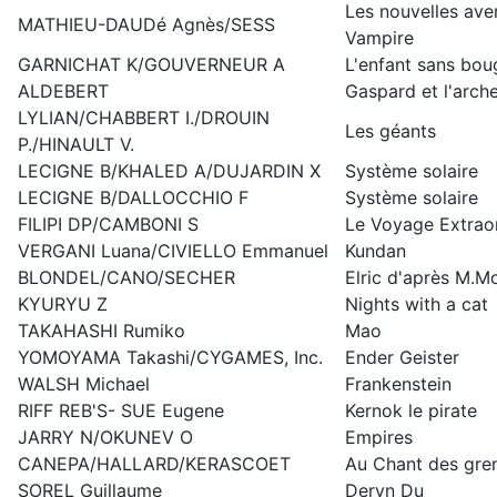
Les nouvelles ave
MATHIEU-DAUDé Agnès/SESS
Vampire
GARNICHAT K/GOUVERNEUR A
L'enfant sans bou
ALDEBERT
Gaspard et l'arch
LYLIAN/CHABBERT I./DROUIN
Les géants
P./HINAULT V.
LECIGNE B/KHALED A/DUJARDIN X
Système solaire
LECIGNE B/DALLOCCHIO F
Système solaire
FILIPI DP/CAMBONI S
Le Voyage Extraor
VERGANI Luana/CIVIELLO Emmanuel
Kundan
BLONDEL/CANO/SECHER
Elric d'après M.
KYURYU Z
Nights with a cat
TAKAHASHI Rumiko
Mao
YOMOYAMA Takashi/CYGAMES, Inc.
Ender Geister
WALSH Michael
Frankenstein
RIFF REB'S- SUE Eugene
Kernok le pirate
JARRY N/OKUNEV O
Empires
CANEPA/HALLARD/KERASCOET
Au Chant des gren
SOREL Guillaume
Deryn Du