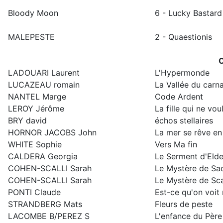
Bloody Moon
6 - Lucky Bastard
MALEPESTE
2 - Quaestionis
C
LADOUARI Laurent
L'Hypermonde
LUCAZEAU romain
La Vallée du carn
NANTEL Marge
Code Ardent
LEROY Jérôme
La fille qui ne vo
BRY david
échos stellaires
HORNOR JACOBS John
La mer se rêve en 
WHITE Sophie
Vers Ma fin
CALDERA Georgia
Le Serment d'Elde
COHEN-SCALLI Sarah
Le Mystère de Sac
COHEN-SCALLI Sarah
Le Mystère de Scar
PONTI Claude
Est-ce qu'on voit
STRANDBERG Mats
Fleurs de peste
LACOMBE B/PEREZ S
L'enfance du Père