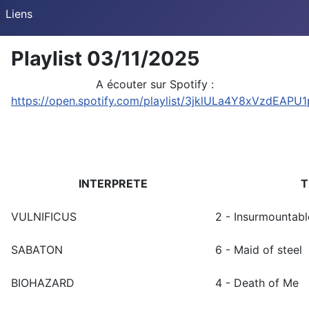
Liens
Playlist 03/11/2025
A écouter sur Spotify :
https://open.spotify.com/playlist/3jklULa4Y8xVzdEAPU1
INTERPRETE
T
VULNIFICUS
2 - Insurmountabl
SABATON
6 - Maid of steel
BIOHAZARD
4 - Death of Me