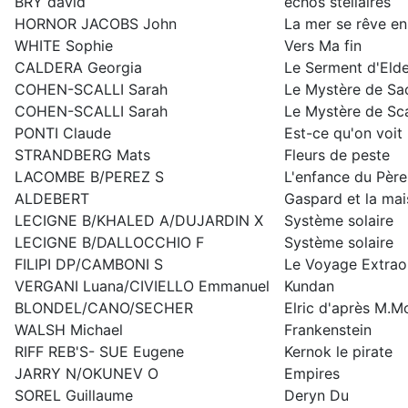
BRY david
échos stellaires
HORNOR JACOBS John
La mer se rêve en 
WHITE Sophie
Vers Ma fin
CALDERA Georgia
Le Serment d'Elde
COHEN-SCALLI Sarah
Le Mystère de Sac
COHEN-SCALLI Sarah
Le Mystère de Sca
PONTI Claude
Est-ce qu'on voit
STRANDBERG Mats
Fleurs de peste
LACOMBE B/PEREZ S
L'enfance du Père
ALDEBERT
Gaspard et la ma
LECIGNE B/KHALED A/DUJARDIN X
Système solaire
LECIGNE B/DALLOCCHIO F
Système solaire
FILIPI DP/CAMBONI S
Le Voyage Extraor
VERGANI Luana/CIVIELLO Emmanuel
Kundan
BLONDEL/CANO/SECHER
Elric d'après M.
WALSH Michael
Frankenstein
RIFF REB'S- SUE Eugene
Kernok le pirate
JARRY N/OKUNEV O
Empires
SOREL Guillaume
Deryn Du