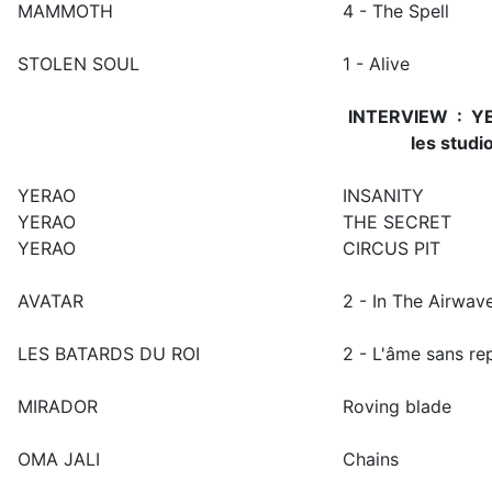
MAMMOTH
4 - The Spell
STOLEN SOUL
1 - Alive
INTERVIEW
:
YE
les studio
YERAO
INSANITY
YERAO
THE SECRET
YERAO
CIRCUS PIT
AVATAR
2 - In The Airwav
LES BATARDS DU ROI
2 - L'âme sans re
MIRADOR
Roving blade
OMA JALI
Chains