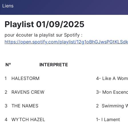
Liens
Playlist 01/09/2025
pour écouter la playlist sur Spotify :
https://open.spotify.com/playlist/12g1oBhGJwsPGtKLSd
N°
INTERPRETE
1
HALESTORM
4- Like A Wo
2
RAVENS CREW
3- Mon Escen
3
THE NAMES
2
Swimming W
4
WYTCH HAZEL
1- I Lament