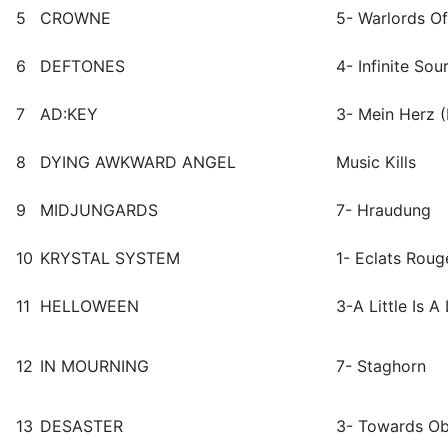
5
CROWNE
5- Warlords O
6
DEFTONES
4- Infinite Sou
7
AD:KEY
3- Mein Herz (
8
DYING AWKWARD ANGEL
Music Kills
9
MIDJUNGARDS
7- Hraudung
10
KRYSTAL SYSTEM
1- Eclats Roug
11
HELLOWEEN
3-A Little Is A
12
IN MOURNING
7- Staghorn
13
DESASTER
3- Towards Ob