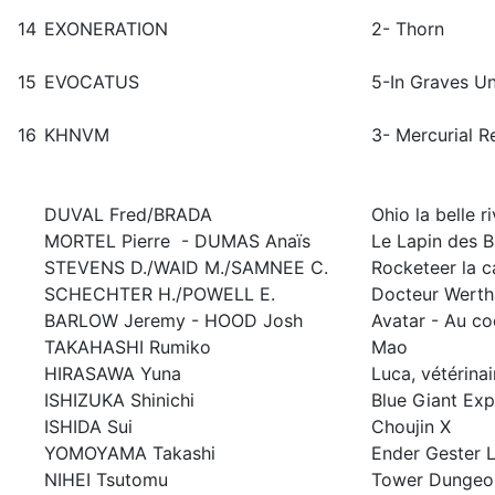
14
EXONERATION
2- Thorn
15
EVOCATUS
5-In Graves 
16
KHNVM
3- Mercurial 
DUVAL Fred/BRADA
Ohio la belle ri
MORTEL Pierre
- DUMAS Anaïs
Le Lapin des B
STEVENS D./WAID M./SAMNEE C.
Rocketeer la c
SCHECHTER H./POWELL E.
Docteur Wertha
BARLOW Jeremy - HOOD Josh
Avatar - Au c
TAKAHASHI Rumiko
Mao
HIRASAWA Yuna
Luca, vétérina
ISHIZUKA Shinichi
Blue Giant Exp
ISHIDA Sui
Choujin X
YOMOYAMA Takashi
Ender Gester L
NIHEI Tsutomu
Tower Dungeo