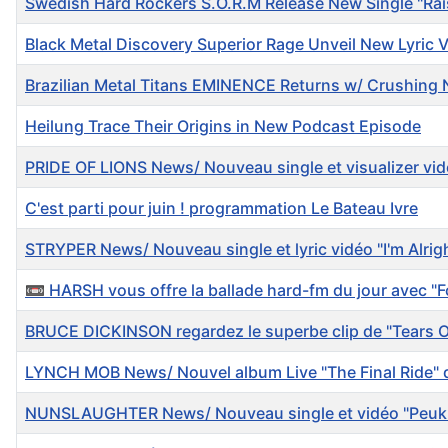
Swedish Hard Rockers S.O.R.M Release New Single "Rais
Black Metal Discovery Superior Rage Unveil New Lyric V
Brazilian Metal Titans EMINENCE Returns w/ Crushing
Heilung Trace Their Origins in New Podcast Episode
PRIDE OF LIONS News/ Nouveau single et visualizer vid
C'est parti pour juin ! programmation Le Bateau Ivre
STRYPER News/ Nouveau single et lyric vidéo "I'm Alrigh
📼 HARSH vous offre la ballade hard-fm du jour avec "F
BRUCE DICKINSON regardez le superbe clip de "Tears 
LYNCH MOB News/ Nouvel album Live "The Final Ride" dis
NUNSLAUGHTER News/ Nouveau single et vidéo "Peukh