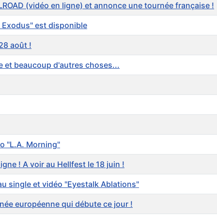
D (vidéo en ligne) et annonce une tournée française !
 Exodus" est disponible
28 août !
 et beaucoup d'autres choses...
o "L.A. Morning"
e ! A voir au Hellfest le 18 juin !
single et vidéo "Eyestalk Ablations"
ée européenne qui débute ce jour !