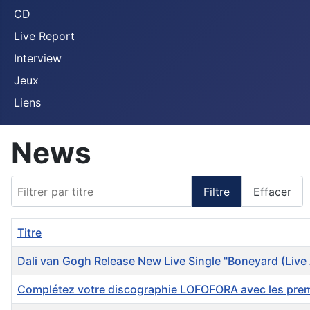
CD
Live Report
Interview
Jeux
Liens
News
Filtrer par titre
Filtre
Effacer
Titre
Dali van Gogh Release New Live Single "Boneyard (Live 
Complétez votre discographie LOFOFORA avec les premiè