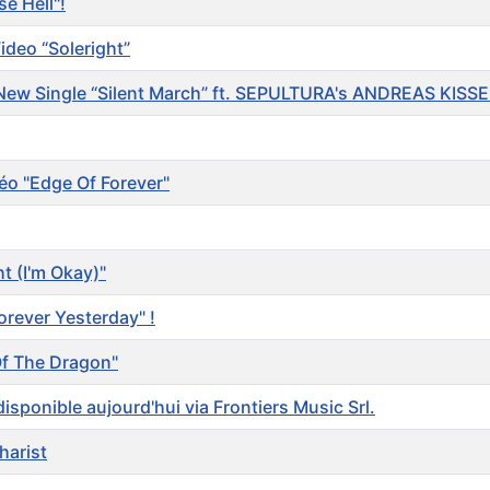
e Hell"!
ideo “Soleright”
 New Single “Silent March” ft. SEPULTURA's ANDREAS KISS
éo "Edge Of Forever"
t (I'm Okay)"
orever Yesterday" !
Of The Dragon"
ponible aujourd'hui via Frontiers Music Srl.
arist