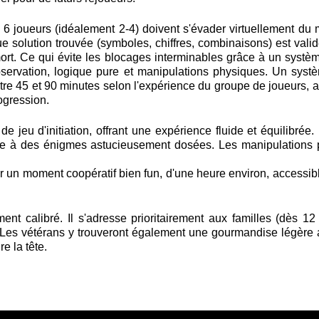
 joueurs (idéalement 2-4) doivent s'évader virtuellement du 
 solution trouvée (symboles, chiffres, combinaisons) est validé
ort. Ce qui évite les blocages interminables grâce à un systèm
ervation, logique pure et manipulations physiques. Un système
re 45 et 90 minutes selon l'expérience du groupe de joueurs, av
ogression.
jeu d'initiation, offrant une expérience fluide et équilibrée.
âce à des énigmes astucieusement dosées. Les manipulations p
 créer un moment coopératif bien fun, d'une heure environ, acce
ment calibré. Il s'adresse prioritairement aux familles (dès 
. Les vétérans y trouveront également une gourmandise légèr
e la tête.