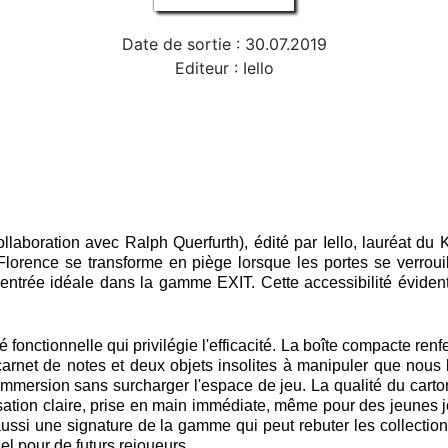
Date de sortie : 30.07.2019
Editeur : Iello
llaboration avec Ralph Querfurth), édité par Iello, lauréat d
Florence se transforme en piège lorsque les portes se verroui
ne entrée idéale dans la gamme EXIT. Cette accessibilité éviden
fonctionnelle qui privilégie l'efficacité. La boîte compacte re
, un carnet de notes et deux objets insolites à manipuler que no
immersion sans surcharger l'espace de jeu. La qualité du carto
nisation claire, prise en main immédiate, même pour des jeunes 
ssi une signature de la gamme qui peut rebuter les collection
el pour de futurs rejoueurs.