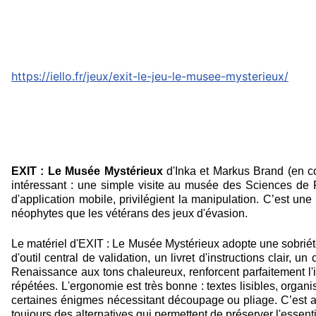
https://iello.fr/jeux/exit-le-jeu-le-musee-mysterieux/
EXIT : Le Musée Mystérieux
d'Inka et Markus Brand (en co
intéressant : une simple visite au musée des Sciences de 
d'application mobile, privilégient la manipulation. C’est u
néophytes que les vétérans des jeux d'évasion.
Le matériel d'EXIT : Le Musée Mystérieux adopte une sobriété 
d'outil central de validation, un livret d'instructions clair
Renaissance aux tons chaleureux, renforcent parfaitement l'
répétées. L'ergonomie est très bonne : textes lisibles, orga
certaines énigmes nécessitant découpage ou pliage. C’est au
toujours des alternatives qui permettent de préserver l'essenti