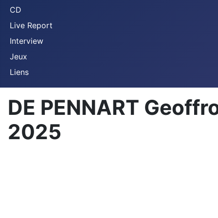
CD
Live Report
Interview
Jeux
Liens
DE PENNART Geoffroy
2025