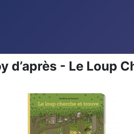
 d’après - Le Loup Ch