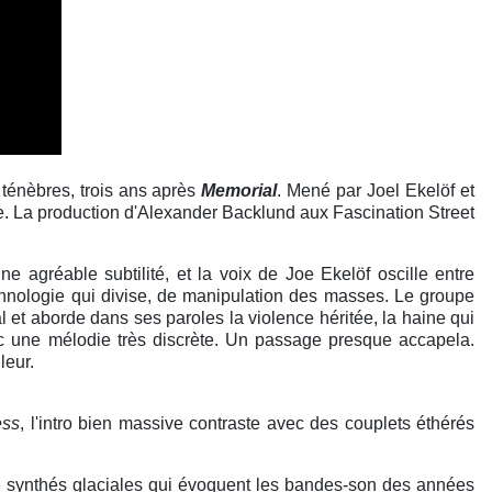
 ténèbres, trois ans après
Memorial
. Mené par Joel Ekelöf et
te. La production d'Alexander Backlund aux Fascination Street
e agréable subtilité, et la voix de Joe Ekelöf oscille entre
chnologie qui divise, de manipulation des masses. Le groupe
 et aborde dans ses paroles la violence héritée, la haine qui
c une mélodie très discrète. Un passage presque accapela.
leur.
ess
, l'intro bien massive contraste avec des couplets éthérés
e synthés glaciales qui évoquent les bandes-son des années