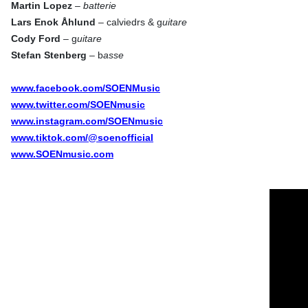
Martin Lopez
–
batterie
Lars Enok Åhlund
– calviedrs & g
uitare
Cody Ford
– g
uitare
Stefan Stenberg
– b
asse
www.facebook.com/SOENMusic
www.twitter.com/SOENmusic
www.instagram.com/SOENmusic
www.tiktok.com/@soenofficial
www.SOENmusic.com