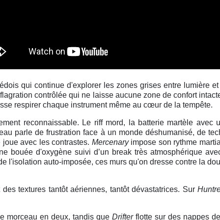
dois qui continue d'explorer les zones grises entre lumière et
éflagration contrôlée qui ne laisse aucune zone de confort intac
laisse respirer chaque instrument même au cœur de la tempête.
ent reconnaissable. Le riff mord, la batterie martèle avec un
rceau parle de frustration face à un monde déshumanisé, de te
 joue avec les contrastes.
Mercenary
impose son rythme martial
une bouée d'oxygène suivi d’un break très atmosphérique ave
 de l'isolation auto-imposée, ces murs qu'on dresse contre la dou
es textures tantôt aériennes, tantôt dévastatrices. Sur
Huntr
 le morceau en deux, tandis que
Drifter
flotte sur des nappes d