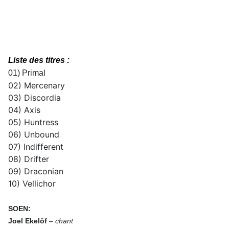
Liste des titres :
01) Primal
02) Mercenary
03) Discordia
04) Axis
05) Huntress
06) Unbound
07) Indifferent
08) Drifter
09) Draconian
10) Vellichor
SOEN:
Joel Ekelöf
–
chant