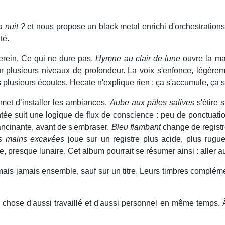
a nuit ?
et nous propose un black metal enrichi d'orchestrations f
té.
erein. Ce qui ne dure pas.
Hymne au clair de lune
ouvre la mac
 plusieurs niveaux de profondeur. La voix s'enfonce, légèrement
ès plusieurs écoutes. Hecate n'explique rien ; ça s'accumule, ça s
met d’installer les ambiances.
Aube aux pâles salives
s'étire 
mentée suit une logique de flux de conscience : peu de ponctuati
ancinante, avant de s'embraser.
Bleu flambant
change de registre 
es mains excavées
joue sur un registre plus acide, plus rug
 presque lunaire. Cet album pourrait se résumer ainsi : aller au
is jamais ensemble, sauf sur un titre. Leurs timbres complémen
hose d'aussi travaillé et d'aussi personnel en même temps. À 