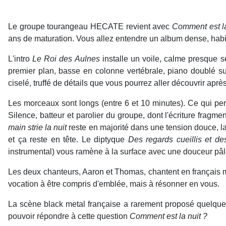
Le groupe tourangeau HECATE revient avec
Comment est l
ans de maturation. Vous allez entendre un album dense, habi
L'intro
Le Roi des Aulnes
installe un voile, calme presque s
premier plan, basse en colonne vertébrale, piano doublé sur
ciselé, truffé de détails que vous pourrez aller découvrir apr
Les morceaux sont longs (entre 6 et 10 minutes). Ce qui per
Silence, batteur et parolier du groupe, dont l'écriture frag
main strie la nuit
reste en majorité dans une tension douce, l
et ça reste en tête. Le diptyque
Des regards cueillis et d
instrumental) vous ramène à la surface avec une douceur pâle,
Les deux chanteurs, Aaron et Thomas, chantent en français ma
vocation à être compris d'emblée, mais à résonner en vous.
La scène black metal française a rarement proposé quelque c
pouvoir répondre à cette question
Comment est la nuit ?