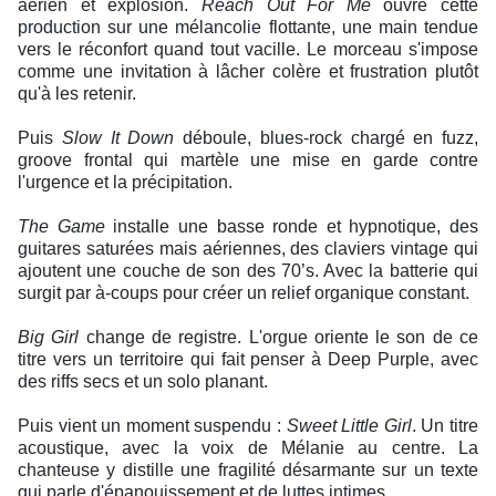
aérien et explosion.
Reach Out For Me
ouvre cette
production sur une mélancolie flottante, une main tendue
vers le réconfort quand tout vacille. Le morceau s'impose
comme une invitation à lâcher colère et frustration plutôt
qu'à les retenir.
Puis
Slow It Down
déboule, blues-rock chargé en fuzz,
groove frontal qui martèle une mise en garde contre
l'urgence et la précipitation.
The Game
installe une basse ronde et hypnotique, des
guitares saturées mais aériennes, des claviers vintage qui
ajoutent une couche de son des 70’s. Avec la batterie qui
surgit par à-coups pour créer un relief organique constant.
Big Girl
change de registre. L'orgue oriente le son de ce
titre vers un territoire qui fait penser à Deep Purple, avec
des riffs secs et un solo planant.
Puis vient un moment suspendu :
Sweet Little Girl
. Un titre
acoustique, avec la voix de Mélanie au centre. La
chanteuse y distille une fragilité désarmante sur un texte
qui parle d'épanouissement et de luttes intimes.